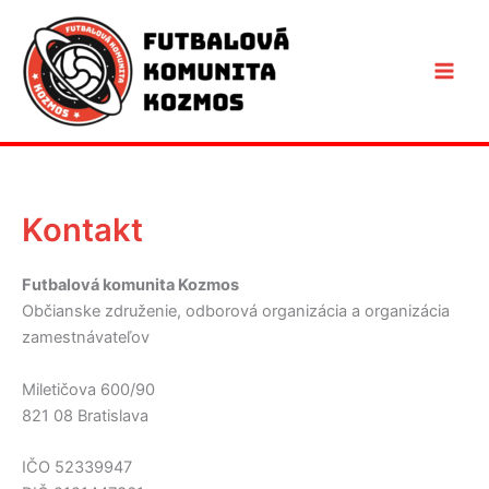
Preskočiť
na
obsah
Kontakt
Futbalová komunita Kozmos
Občianske združenie, odborová organizácia a organizácia
zamestnávateľov
Miletičova 600/90
821 08 Bratislava
IČO 52339947